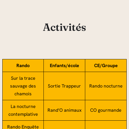
Aller
au
contenu
Activités
Rando
Enfants/école
CE/Groupe
Sur la trace
sauvage des
Sortie Trappeur
Rando nocturne
chamois
La nocturne
Rand’O animaux
CO gourmande
contemplative
Rando Enquête